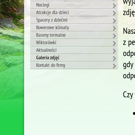
wyj
Noclegi
zdję
Atrakcje dla dzieci
Spacery z dziećmi
Rowerowe klimaty
Nas
Baseny termalne
z p
Wiktorówki
Aktualności
odp
Galeria zdjęć
gdy 
Kontakt do firmy
odpo
Czy 