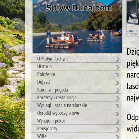
Dzi
O Małym Cichym
pię
Historia
nar
Położenie
Dojazd
las
Kamera i pogoda
naj
Karczmy i restauracje
Wyciągi i stacje narciarskie
Ośrodki wypoczynkowe
Odp
Wynajem pokoi
wid
Pensjonaty
Wille